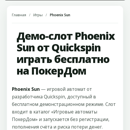
Главная
Игры
Phoenix Sun
Демо-слот Phoenix
Sun от Quickspin
играть бесплатно
на ПокерДом
Phoenix Sun
— игровой автомат от
разработчика Quickspin, доступный в
бесплатном демонстрационном режиме. Слот
входит в каталог «Игровые автоматы
ПокерДом» и запускается без регистрации,
пополнения счёта и риска потери денег.