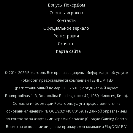
Бонусы ПокерДом
Отзывы игроков
Контакты
Официальное зеркало
Регистрация
Скачать
Карта сайта
© 2014-2026 Pokerdom. Все права защищены. Информация об услугах
Pokerdom предоставляется компанией TESHI LIMITED
(регистрационный номер: HE 376011; юридический адрес:
Boumpoulinas 1–3, Bouboulina Building, офис 42, 1060, Никосия, Кипр).
Согласно информации Pokerdom, услуги предоставляются на
основании лицензии № OGL/2024/487/0459, выданной Управлением
по контролю за азартными играми Кюрасао (Curaçao Gaming Control
Board) на основании лицензии принадлежит компании PlayDOM B.V.