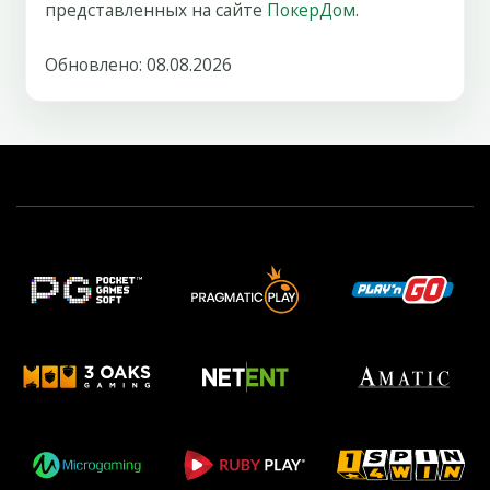
представленных на сайте
ПокерДом
.
Обновлено:
08.08.2026