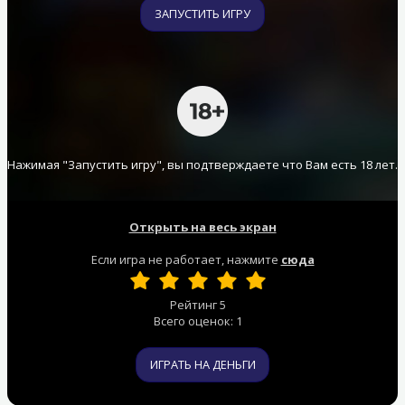
ЗАПУСТИТЬ ИГРУ
Нажимая "Запустить игру", вы подтверждаете что Вам есть 18 лет.
Открыть на весь экран
Если игра не работает, нажмите
сюда
Рейтинг
5
Всего оценок:
1
ИГРАТЬ НА ДЕНЬГИ