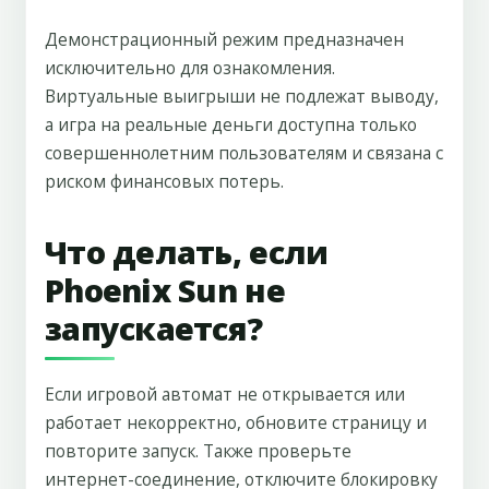
Демонстрационный режим предназначен
исключительно для ознакомления.
Виртуальные выигрыши не подлежат выводу,
а игра на реальные деньги доступна только
совершеннолетним пользователям и связана с
риском финансовых потерь.
Что делать, если
Phoenix Sun не
запускается?
Если игровой автомат не открывается или
работает некорректно, обновите страницу и
повторите запуск. Также проверьте
интернет-соединение, отключите блокировку