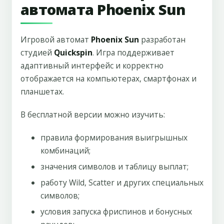
автомата Phoenix Sun
Игровой автомат
Phoenix Sun
разработан
студией
Quickspin
. Игра поддерживает
адаптивный интерфейс и корректно
отображается на компьютерах, смартфонах и
планшетах.
В бесплатной версии можно изучить:
правила формирования выигрышных
комбинаций;
значения символов и таблицу выплат;
работу Wild, Scatter и других специальных
символов;
условия запуска фриспинов и бонусных