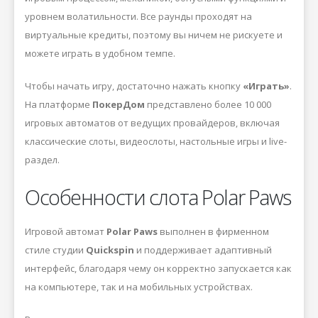
уровнем волатильности. Все раунды проходят на
виртуальные кредиты, поэтому вы ничем не рискуете и
можете играть в удобном темпе.
Чтобы начать игру, достаточно нажать кнопку
«Играть»
.
На платформе
ПокерДом
представлено более 10 000
игровых автоматов от ведущих провайдеров, включая
классические слоты, видеослоты, настольные игры и live-
раздел.
Особенности слота Polar Paws
Игровой автомат
Polar Paws
выполнен в фирменном
стиле студии
Quickspin
и поддерживает адаптивный
интерфейс, благодаря чему он корректно запускается как
на компьютере, так и на мобильных устройствах.