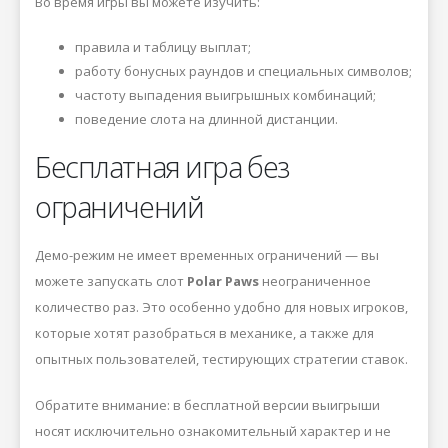
Во время игры вы можете изучить:
правила и таблицу выплат;
работу бонусных раундов и специальных символов;
частоту выпадения выигрышных комбинаций;
поведение слота на длинной дистанции.
Бесплатная игра без
ограничений
Демо-режим не имеет временных ограничений — вы
можете запускать слот
Polar Paws
неограниченное
количество раз. Это особенно удобно для новых игроков,
которые хотят разобраться в механике, а также для
опытных пользователей, тестирующих стратегии ставок.
Обратите внимание: в бесплатной версии выигрыши
носят исключительно ознакомительный характер и не