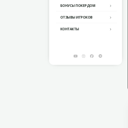
БОНУСЫ ПОКЕРДОМ
ОТЗЫВЫ ИГРОКОВ
КОНТАКТЫ