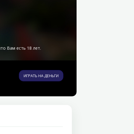
то Вам есть 18 лет.
ИГРАТЬ НА ДЕНЬГИ