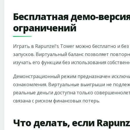
Бесплатная демо-версия
ограничений
Играть в Rapunzel's Tower можно бесплатно и без
запусков. Виртуальный баланс позволяет повторн
изучать его функции без использования собственн
Демонстрационный режим предназначен исключи
ознакомления. Виртуальные выигрыши не подлежа
реальные деньги доступна только совершенноле
связана с риском финансовых потерь.
Что делать, если Rapunz