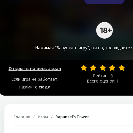
Нажимая "Запустить игру", вы подтверждаете ч
Открыть на весь экран
Рейтинг
5
Если игра не работает,
Всего оценок:
1
нажмите
сюда
Главная
Игры
Rapunzel's Tower