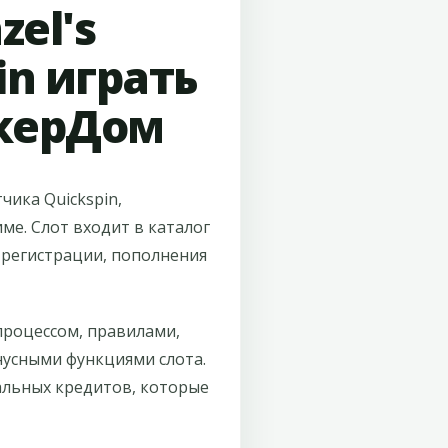
el's
in играть
окерДом
чика Quickspin,
е. Слот входит в каталог
 регистрации, пополнения
процессом, правилами,
нусными функциями слота.
альных кредитов, которые