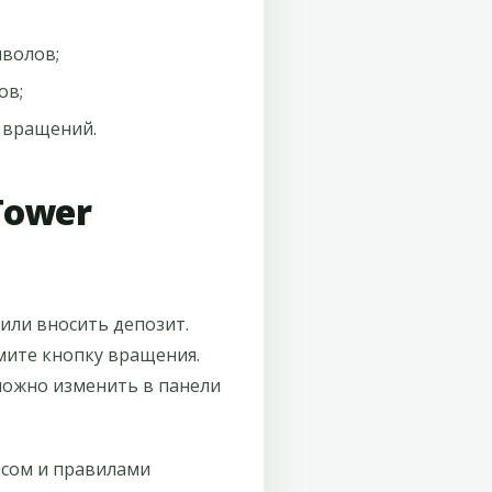
мволов;
ов;
 вращений.
Tower
 или вносить депозит.
мите кнопку вращения.
можно изменить в панели
йсом и правилами