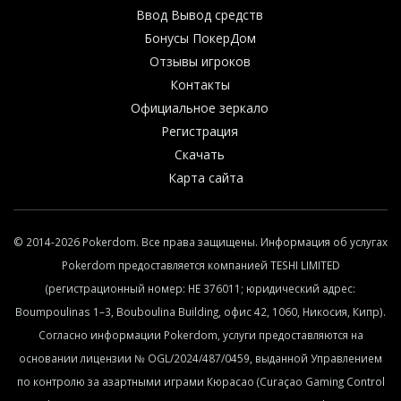
Ввод Вывод средств
Бонусы ПокерДом
Отзывы игроков
Контакты
Официальное зеркало
Регистрация
Скачать
Карта сайта
© 2014-2026 Pokerdom. Все права защищены. Информация об услугах
Pokerdom предоставляется компанией TESHI LIMITED
(регистрационный номер: HE 376011; юридический адрес:
Boumpoulinas 1–3, Bouboulina Building, офис 42, 1060, Никосия, Кипр).
Согласно информации Pokerdom, услуги предоставляются на
основании лицензии № OGL/2024/487/0459, выданной Управлением
по контролю за азартными играми Кюрасао (Curaçao Gaming Control