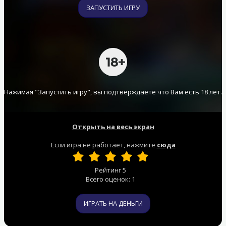
ЗАПУСТИТЬ ИГРУ
Нажимая "Запустить игру", вы подтверждаете что Вам есть 18 лет.
Открыть на весь экран
Если игра не работает, нажмите
сюда
Рейтинг
5
Всего оценок:
1
ИГРАТЬ НА ДЕНЬГИ