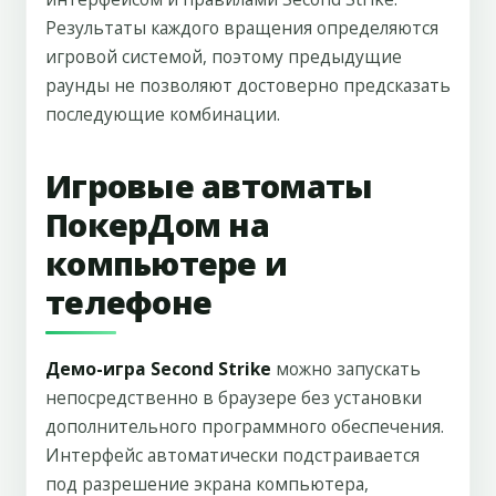
Результаты каждого вращения определяются
игровой системой, поэтому предыдущие
раунды не позволяют достоверно предсказать
последующие комбинации.
Игровые автоматы
ПокерДом на
компьютере и
телефоне
Демо-игра Second Strike
можно запускать
непосредственно в браузере без установки
дополнительного программного обеспечения.
Интерфейс автоматически подстраивается
под разрешение экрана компьютера,