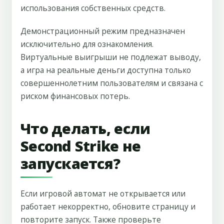
использования собственных средств.
Демонстрационный режим предназначен
исключительно для ознакомления.
Виртуальные выигрыши не подлежат выводу,
а игра на реальные деньги доступна только
совершеннолетним пользователям и связана с
риском финансовых потерь.
Что делать, если
Second Strike не
запускается?
Если игровой автомат не открывается или
работает некорректно, обновите страницу и
повторите запуск. Также проверьте