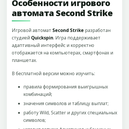
Особенности игрового
автомата Second Strike
Игровой автомат
Second Strike
разработан
студией
Quickspin
. Игра поддерживает
адаптивный интерфейс и корректно
отображается на компьютерах, смартфонах и
планшетах.
В бесплатной версии можно изучить:
правила формирования выигрышных
комбинаций;
значения символов и таблицу выплат;
работу Wild, Scatter и других специальных
символов;