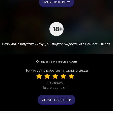
ЗАПУСТИТЬ ИГРУ
Нажимая "Запустить игру", вы подтверждаете что Вам есть 18 лет.
Открыть на весь экран
Если игра не работает, нажмите
сюда
Рейтинг
5
Всего оценок:
1
ИГРАТЬ НА ДЕНЬГИ