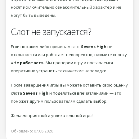
носят исключительно ознакомительный характер и не
могут быть выведены.
Слот не запускается?
Если по каким-либо причинам слот
Sevens High
не
открывается или работает некорректно, нажмите кнопку
«Не работает»
. Мы проверим игру и постараемся
оперативно устранить технические неполадки.
После завершения игры вы можете оставить свою оценку
слота
Sevens High
и поделиться впечатлениями — это
поможет другим пользователям сделать выбор.
Желаем приятной и увлекательной игры!
Обновлено:
07.08.2026