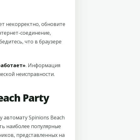
ет некорректно, обновите
нтернет-соединение,
едитесь, что в браузере
работает»
. Информация
ческой неисправности.
each Party
 автомату Spinions Beach
ть наиболее популярные
чиков, представленных на