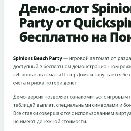
Демо-слот Spinio
Party от Quickspi
бесплатно на П
Spinions Beach Party
— игровой автомат от разраб
доступный в бесплатном демонстрационном режим
«Игровые автоматы ПокерДом» и запускается без
счёта и риска потери денег.
Демо-версия позволяет ознакомиться с игровым 
таблицей выплат, специальными символами и бо
Все ставки совершаются с использованием вирту
не имеют денежной стоимости.