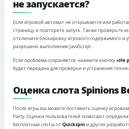
не запускается?
Если игровой автомат не открывается или работа
страницу и повторите запуск. Также проверьте и
отключите блокировку игрового содержимого и уб
разрешено выполнение JavaScript.
Если проблема сохраняется, нажмите кнопку
«Не 
будет передана для проверки и устранения техни
Оценка слота Spinions B
После игры вы можете поставить оценку игровому
Party. Оценки пользователей помогают определи
бесплатные слоты от
Quickspin
и других разработ