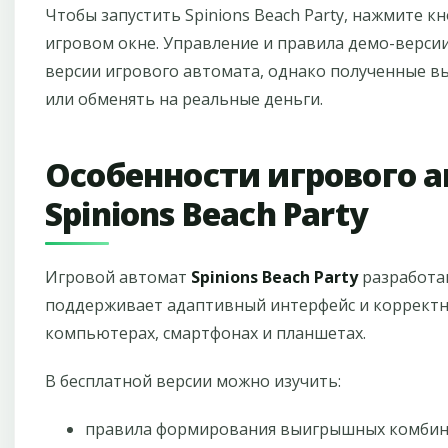
Чтобы запустить Spinions Beach Party, нажмите к
игровом окне. Управление и правила демо-верси
версии игрового автомата, однако полученные в
или обменять на реальные деньги.
Особенности игрового 
Spinions Beach Party
Игровой автомат
Spinions Beach Party
разработа
поддерживает адаптивный интерфейс и корректн
компьютерах, смартфонах и планшетах.
В бесплатной версии можно изучить:
правила формирования выигрышных комбин