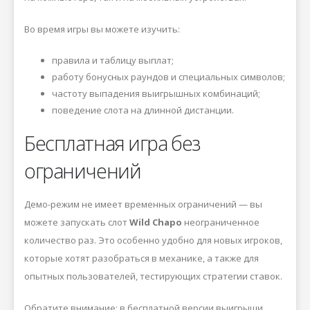
Во время игры вы можете изучить:
правила и таблицу выплат;
работу бонусных раундов и специальных символов;
частоту выпадения выигрышных комбинаций;
поведение слота на длинной дистанции.
Бесплатная игра без
ограничений
Демо-режим не имеет временных ограничений — вы
можете запускать слот
Wild Chapo
неограниченное
количество раз. Это особенно удобно для новых игроков,
которые хотят разобраться в механике, а также для
опытных пользователей, тестирующих стратегии ставок.
Обратите внимание: в бесплатной версии выигрыши