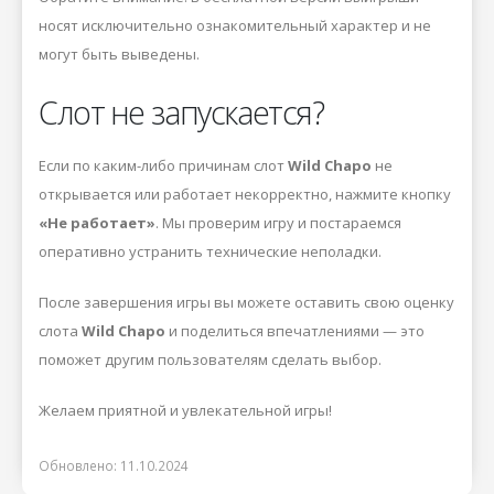
носят исключительно ознакомительный характер и не
могут быть выведены.
Слот не запускается?
Если по каким-либо причинам слот
Wild Chapo
не
открывается или работает некорректно, нажмите кнопку
«Не работает»
. Мы проверим игру и постараемся
оперативно устранить технические неполадки.
После завершения игры вы можете оставить свою оценку
слота
Wild Chapo
и поделиться впечатлениями — это
поможет другим пользователям сделать выбор.
Желаем приятной и увлекательной игры!
Обновлено:
11.10.2024