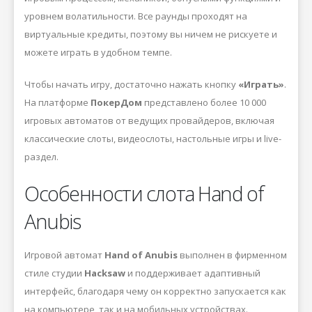
уровнем волатильности. Все раунды проходят на
виртуальные кредиты, поэтому вы ничем не рискуете и
можете играть в удобном темпе.
Чтобы начать игру, достаточно нажать кнопку
«Играть»
.
На платформе
ПокерДом
представлено более 10 000
игровых автоматов от ведущих провайдеров, включая
классические слоты, видеослоты, настольные игры и live-
раздел.
Особенности слота Hand of
Anubis
Игровой автомат
Hand of Anubis
выполнен в фирменном
стиле студии
Hacksaw
и поддерживает адаптивный
интерфейс, благодаря чему он корректно запускается как
на компьютере, так и на мобильных устройствах.