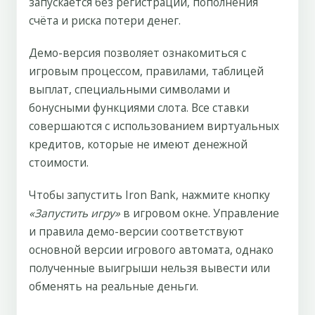
запускается без регистрации, пополнения
счёта и риска потери денег.
Демо-версия позволяет ознакомиться с
игровым процессом, правилами, таблицей
выплат, специальными символами и
бонусными функциями слота. Все ставки
совершаются с использованием виртуальных
кредитов, которые не имеют денежной
стоимости.
Чтобы запустить Iron Bank, нажмите кнопку
«Запустить игру»
в игровом окне. Управление
и правила демо-версии соответствуют
основной версии игрового автомата, однако
полученные выигрыши нельзя вывести или
обменять на реальные деньги.