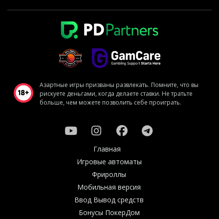
Азартные игры призваны развлекать. Помните, что вы
рискуете деньгами, когда делаете ставки. Не тратьте
больше, чем можете позволить себе проиграть.
Главная
Игровые автоматы
Фрироллы
Мобильная версия
Ввод Вывод средств
Бонусы ПокерДом