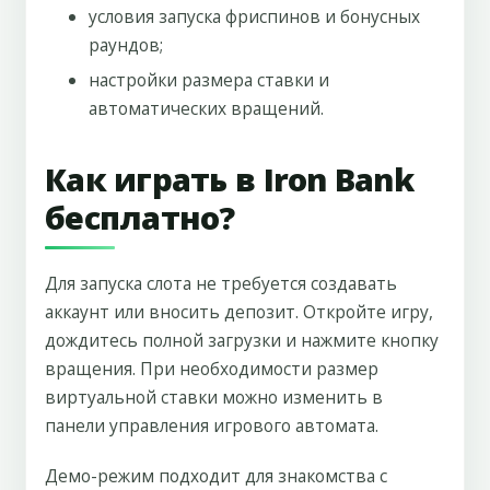
условия запуска фриспинов и бонусных
раундов;
настройки размера ставки и
автоматических вращений.
Как играть в Iron Bank
бесплатно?
Для запуска слота не требуется создавать
аккаунт или вносить депозит. Откройте игру,
дождитесь полной загрузки и нажмите кнопку
вращения. При необходимости размер
виртуальной ставки можно изменить в
панели управления игрового автомата.
Демо-режим подходит для знакомства с