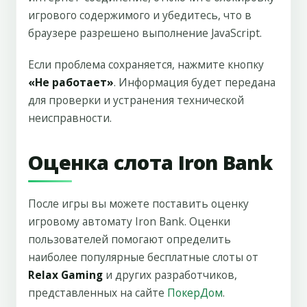
игрового содержимого и убедитесь, что в
браузере разрешено выполнение JavaScript.
Если проблема сохраняется, нажмите кнопку
«Не работает»
. Информация будет передана
для проверки и устранения технической
неисправности.
Оценка слота Iron Bank
После игры вы можете поставить оценку
игровому автомату Iron Bank. Оценки
пользователей помогают определить
наиболее популярные бесплатные слоты от
Relax Gaming
и других разработчиков,
представленных на сайте
ПокерДом
.