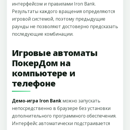
интерфейсом и правилами Iron Bank.
Результаты каждого вращения определяются
игровой системой, поэтому предыдущие
раунды не позволяют достоверно предсказать
последующие комбинации.
Игровые автоматы
ПокерДом на
компьютере и
телефоне
Демо-игра Iron Bank
можно запускать
непосредственно в браузере без установки
дополнительного программного обеспечения.
Интерфейс автоматически подстраивается